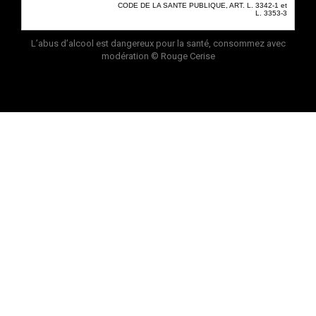
CODE DE LA SANTE PUBLIQUE, ART. L. 3342-1 et
L. 3353-3
L’abus d’alcool est dangereux pour la santé, consommez avec
modération
© Rouge Cerise