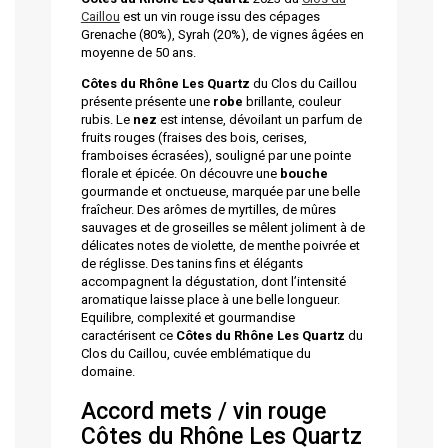
Caillou
est un vin rouge issu des cépages
Grenache (80%), Syrah (20%), de vignes âgées en
moyenne de 50 ans.
Côtes du Rhône Les Quartz
du Clos du Caillou
présente présente une
robe
brillante, couleur
rubis. Le
nez
est intense, dévoilant un parfum de
fruits rouges (fraises des bois, cerises,
framboises écrasées), souligné par une pointe
florale et épicée. On découvre une
bouche
gourmande et onctueuse, marquée par une belle
fraîcheur. Des arômes de myrtilles, de mûres
sauvages et de groseilles se mêlent joliment à de
délicates notes de violette, de menthe poivrée et
de réglisse. Des tanins fins et élégants
accompagnent la dégustation, dont l’intensité
aromatique laisse place à une belle longueur.
Equilibre, complexité et gourmandise
caractérisent ce
Côtes du Rhône Les Quartz
du
Clos du Caillou, cuvée emblématique du
domaine.
Accord mets / vin rouge
Côtes du Rhône Les Quartz