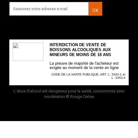
OK
INTERDICTION DE VENTE DE
BOISSONS ALCOOLIQUES AUX
MINEURS DE MOINS DE 18 ANS
La preuve de majorité de l'acheteur est
exigée au moment de la vente en ligne
CODE DE LA SANTE PUBLIQUE, ART. L. 3342-1 et
L. 3353-3
L’abus d’alcool est dangereux pour la santé, consommez avec
modération
© Rouge Cerise