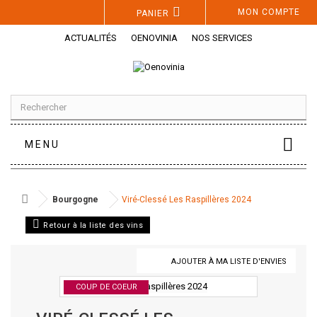
Panneau de gestion des cookies
MON COMPTE
PANIER
ACTUALITÉS
OENOVINIA
NOS SERVICES
MENU
Bourgogne
Viré-Clessé Les Raspillères 2024
Retour à la liste des vins
AJOUTER À MA LISTE D'ENVIES
COUP DE COEUR