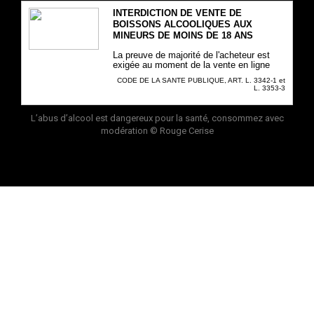
INTERDICTION DE VENTE DE
BOISSONS ALCOOLIQUES AUX
MINEURS DE MOINS DE 18 ANS
La preuve de majorité de l'acheteur est
exigée au moment de la vente en ligne
CODE DE LA SANTE PUBLIQUE, ART. L. 3342-1 et
L. 3353-3
L’abus d’alcool est dangereux pour la santé, consommez avec
modération
© Rouge Cerise