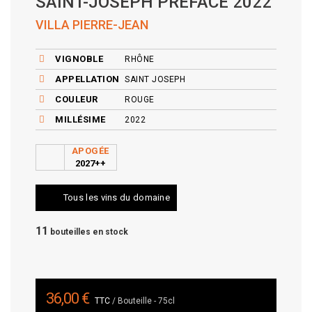
SAINT-JOSEPH PRÉFACE 2022
VILLA PIERRE-JEAN
VIGNOBLE
RHÔNE
APPELLATION
SAINT JOSEPH
COULEUR
ROUGE
MILLÉSIME
2022
APOGÉE
2027++
Tous les vins du domaine
11
bouteilles en stock
36,00 €
TTC
/ Bouteille - 75cl