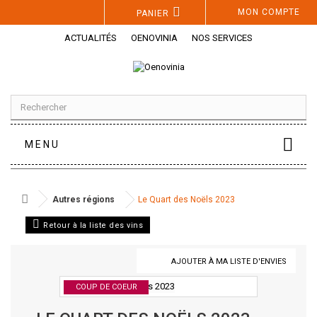
Panneau de gestion des cookies
MON COMPTE
PANIER
ACTUALITÉS
OENOVINIA
NOS SERVICES
MENU
Autres régions
Le Quart des Noëls 2023
Retour à la liste des vins
AJOUTER À MA LISTE D'ENVIES
COUP DE COEUR