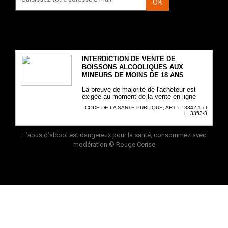
OK
INTERDICTION DE VENTE DE
BOISSONS ALCOOLIQUES AUX
MINEURS DE MOINS DE 18 ANS
La preuve de majorité de l'acheteur est
exigée au moment de la vente en ligne
CODE DE LA SANTE PUBLIQUE, ART. L. 3342-1 et
L. 3353-3
L’abus d’alcool est dangereux pour la santé, consommez avec
modération
© Rouge Cerise