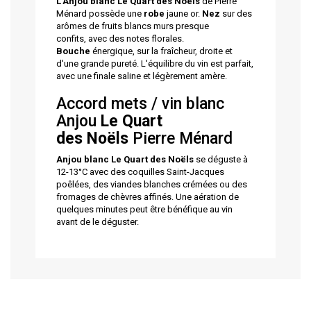
L'Anjou blanc
Le Quart des
Noëls
de Pierre
Ménard possède une
robe
jaune or.
Nez
sur des
arômes de fruits blancs murs presque
confits, avec des notes florales.
Bouche
énergique, sur la fraîcheur, droite et
d'une grande pureté. L'équilibre du vin est parfait,
avec une finale saline et légèrement amère.
Accord mets / vin blanc
Anjou
Le Quart
des Noëls
Pierre Ménard
Anjou blanc
Le Quart
des Noëls
se déguste à
12-13°C avec des coquilles Saint-Jacques
poêlées, des viandes blanches crémées ou des
fromages de chèvres affinés. Une aération de
quelques minutes peut être bénéfique au vin
avant de le déguster.