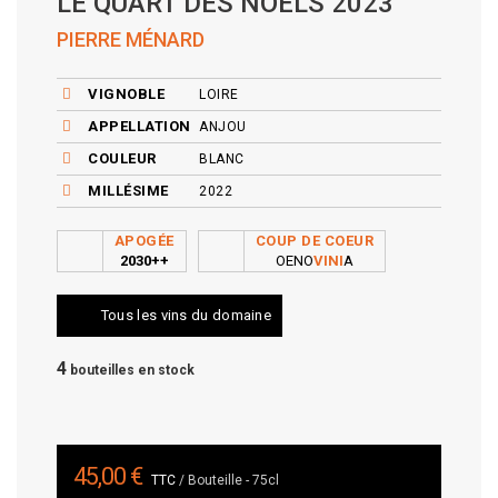
LE QUART DES NOËLS 2023
PIERRE MÉNARD
VIGNOBLE
LOIRE
APPELLATION
ANJOU
COULEUR
BLANC
MILLÉSIME
2022
APOGÉE
COUP DE COEUR
2030++
OENO
VINI
A
Tous les vins du domaine
4
bouteilles en stock
45,00 €
TTC
/ Bouteille - 75cl