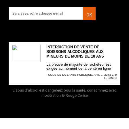
OK
INTERDICTION DE VENTE DE
BOISSONS ALCOOLIQUES AUX
MINEURS DE MOINS DE 18 ANS
La preuve de majorité de l'acheteur est
exigée au moment de la vente en ligne
CODE DE LA SANTE PUBLIQUE, ART. L. 3342-1 et
L. 3353-3
L’abus d’alcool est dangereux pour la santé, consommez avec
modération
© Rouge Cerise