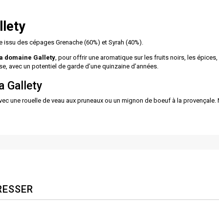
lety
ge issu des cépages Grenache (60%) et Syrah (40%).
 domaine Gallety
, pour offrir une aromatique sur les fruits noirs, les épice
e, avec un potentiel de garde d’une quinzaine d’années.
 Gallety
ec une rouelle de veau aux pruneaux ou un mignon de boeuf à la provençale. N
RESSER