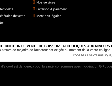
Nos services
 fidélité
Livraison & paiement
énérales de vente
Mentions légales
ter
NTERDICTION DE VENTE DE BOISSONS ALCOOLIQUES AUX MINEURS D
a preuve de majorité de l'acheteur est exigée au moment de la vente en ligne
CODE DE LA SANTE PUBLIQUE, AR
 d’alcool est dangereux pour la santé, consommez avec modération
© Rouge 