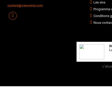
Les vins
contact@oenovinia.com
Programme de
Conditions g
Nous contac
I
L
L’abus