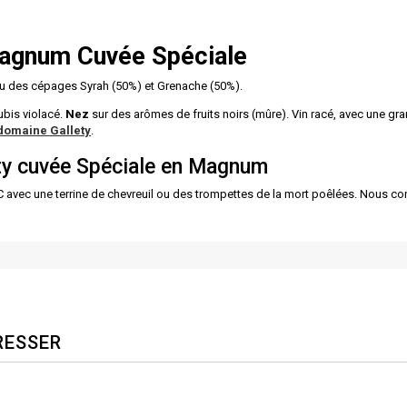
gnum Cuvée Spéciale
u des cépages Syrah (50%) et Grenache (50%).
ubis violacé.
Nez
sur des arômes de fruits noirs (mûre). Vin racé, avec une gr
domaine Gallety
.
ety cuvée Spéciale en Magnum
avec une terrine de chevreuil ou des trompettes de la mort poêlées. Nous consei
RESSER