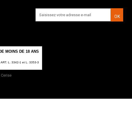
OK
E MOINS DE 18 ANS
T. L. 3342-1 et L. 3353-3
Cerise