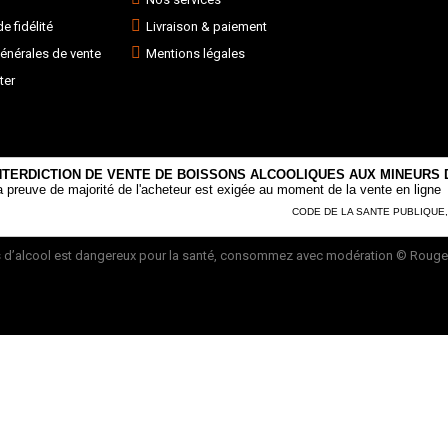
 fidélité
Livraison & paiement
énérales de vente
Mentions légales
ter
NTERDICTION DE VENTE DE BOISSONS ALCOOLIQUES AUX MINEURS D
a preuve de majorité de l'acheteur est exigée au moment de la vente en ligne
CODE DE LA SANTE PUBLIQUE, AR
 d’alcool est dangereux pour la santé, consommez avec modération
© Rouge 