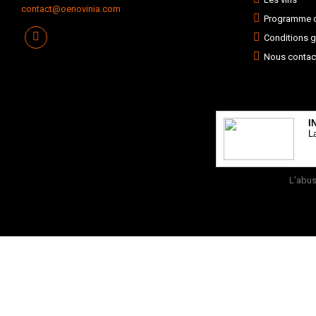
contact@oenovinia.com
Programme de
Conditions g
Nous contac
I
L
L’abus