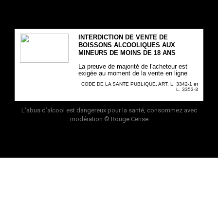
INTERDICTION DE VENTE DE
BOISSONS ALCOOLIQUES AUX
MINEURS DE MOINS DE 18 ANS
La preuve de majorité de l'acheteur est
exigée au moment de la vente en ligne
CODE DE LA SANTE PUBLIQUE, ART. L. 3342-1 et
L. 3353-3
L’abus d’alcool est dangereux pour la santé, consommez avec
modération
© Rouge Cerise