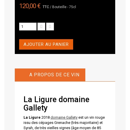
120,00 €
TTC
/ Bouteille - 75cl
AJOUTER AU PANIER
A PROPOS DE CE VIN
La Ligure domaine
Gallety
La Ligure
2018
domaine Gallety
est un vin rouge
issu des cépages Grenache (très majoritaire) et
Syrah, de très vieilles vignes (âge moyen de 85