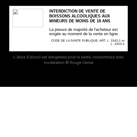
INTERDICTION DE VENTE DE
BOISSONS ALCOOLIQUES AUX
MINEURS DE MOINS DE 18 ANS
La preuve de majorité de l'acheteur est
exigée au moment de la vente en ligne
CODE DE LA SANTE PUBLIQUE, ART. L. 3342-1 et
L. 3353-3
L’abus d’alcool est dangereux pour la santé, consommez avec
modération
© Rouge Cerise