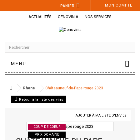
Panneau de gestion des cookies
MON COMPTE
PANIER
ACTUALITÉS
OENOVINIA
NOS SERVICES
MENU
Rhone
Châteauneuf-du-Pape rouge 2023
Retour à la liste des vins
AJOUTER À MA LISTE D'ENVIES
COUP DE COEUR
PRIX DOMAINE