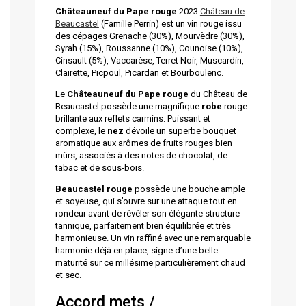
Châteauneuf du Pape rouge
2023
Château de
Beaucastel
(Famille Perrin) est un vin rouge issu
des cépages Grenache (30%), Mourvèdre (30%),
Syrah (15%), Roussanne (10%), Counoise (10%),
Cinsault (5%), Vaccarèse, Terret Noir, Muscardin,
Clairette, Picpoul, Picardan et Bourboulenc.
Le
Châteauneuf du Pape rouge
du Château de
Beaucastel possède une magnifique
robe
rouge
brillante aux reflets carmins. Puissant et
complexe, le
nez
dévoile un superbe bouquet
aromatique aux arômes de fruits rouges bien
mûrs, associés à des notes de chocolat, de
tabac et de sous-bois.
Beaucastel rouge
possède une bouche ample
et soyeuse, qui s’ouvre sur une attaque tout en
rondeur avant de révéler son élégante structure
tannique, parfaitement bien équilibrée et très
harmonieuse. Un vin raffiné avec une remarquable
harmonie déjà en place, signe d’une belle
maturité sur ce millésime particulièrement chaud
et sec.
Accord mets /