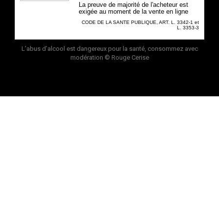
La preuve de majorité de l'acheteur est
exigée au moment de la vente en ligne
CODE DE LA SANTE PUBLIQUE, ART. L. 3342-1 et
L. 3353-3
L’abus d’alcool est dangereux pour la santé, consommez avec
modération
© Rouge Cerise