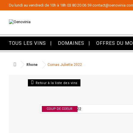
Panneau de gestion des cookies
Du lundi au vendredi de 10h à 18h
03 80 20 06 59
contact@oenovinia.co
TOUS LES VINS
DOMAINES
OFFRES DU M
Rhone
Cornas Juliette 2022
Retour à la liste des vins
COUP DE COEUR