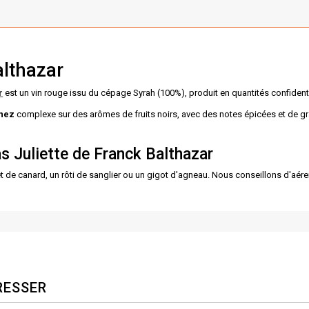
althazar
r
est un vin rouge issu du cépage Syrah (100%), produit en quantités confidenti
nez
complexe sur des arômes de fruits noirs, avec des notes épicées et de gr
s Juliette de Franck Balthazar
e canard, un rôti de sanglier ou un gigot d'agneau. Nous conseillons d'aérer c
RESSER