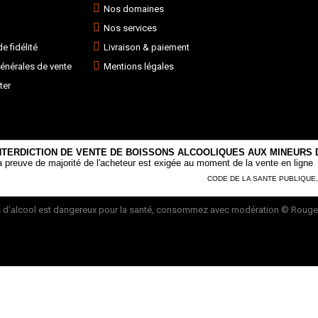
Nos domaines
Nos services
 fidélité
Livraison & paiement
énérales de vente
Mentions légales
ter
NTERDICTION DE VENTE DE BOISSONS ALCOOLIQUES AUX MINEURS D
a preuve de majorité de l'acheteur est exigée au moment de la vente en ligne
CODE DE LA SANTE PUBLIQUE, AR
 d’alcool est dangereux pour la santé, consommez avec modération
© Rouge 