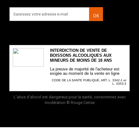
OK
INTERDICTION DE VENTE DE
BOISSONS ALCOOLIQUES AUX
MINEURS DE MOINS DE 18 ANS
La preuve de majorité de l'acheteur est
exigée au moment de la vente en ligne
CODE DE LA SANTE PUBLIQUE, ART. L. 3342-1 et
L. 3353-3
L’abus d’alcool est dangereux pour la santé, consommez avec
modération
© Rouge Cerise