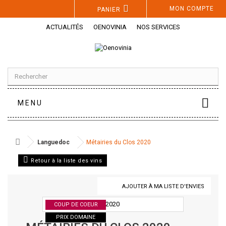
Panneau de gestion des cookies
MON COMPTE
PANIER
ACTUALITÉS
OENOVINIA
NOS SERVICES
MENU
Languedoc
Métairies du Clos 2020
Retour à la liste des vins
AJOUTER À MA LISTE D'ENVIES
COUP DE COEUR
PRIX DOMAINE