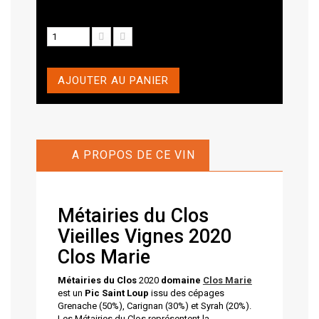
AJOUTER AU PANIER
A PROPOS DE CE VIN
Métairies du Clos
Vieilles Vignes 2020
Clos Marie
Métairies du Clos
2020
domaine
Clos Marie
est un
Pic Saint Loup
issu des cépages
Grenache (50%), Carignan (30%) et Syrah (20%).
Les Métairies du Clos représentent la