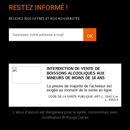
RESTEZ INFORMÉ !
RECEVEZ NOS OFFRES ET NOS NOUVEAUTÉS
OK
INTERDICTION DE VENTE DE
BOISSONS ALCOOLIQUES AUX
MINEURS DE MOINS DE 18 ANS
La preuve de majorité de l'acheteur est
exigée au moment de la vente en ligne
CODE DE LA SANTE PUBLIQUE, ART. L. 3342-1 et
L. 3353-3
L’abus d’alcool est dangereux pour la santé, consommez avec
modération
© Rouge Cerise