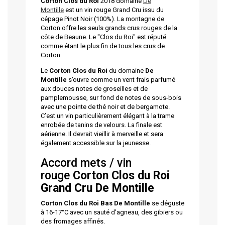
Corton Clos du Roi
2018 domaine
De
Montille
est un vin rouge Grand Cru issu du
cépage Pinot Noir (100%). La montagne de
Corton offre les seuls grands crus rouges de la
côte de Beaune. Le "Clos du Roi" est réputé
comme étant le plus fin de tous les crus de
Corton.
Le
Corton Clos du Roi
du domaine
De
Montille
s’ouvre comme un vent frais parfumé
aux douces notes de groseilles et de
pamplemousse, sur fond de notes de sous-bois
avec une pointe de thé noir et de bergamote.
C’est un vin particulièrement élégant à la trame
enrobée de tanins de velours. La finale est
aérienne. Il devrait vieillir à merveille et sera
également accessible sur la jeunesse.
Accord mets / vin
rouge
Corton Clos du Roi
Grand Cru
De Montille
Corton Clos du Roi
Bas
De Montille
se déguste
à 16-17°C avec un sauté d'agneau, des gibiers ou
des fromages affinés.