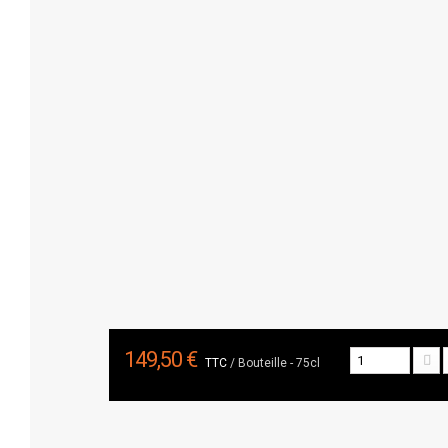
149,50 €
TTC
/ Bouteille - 75cl