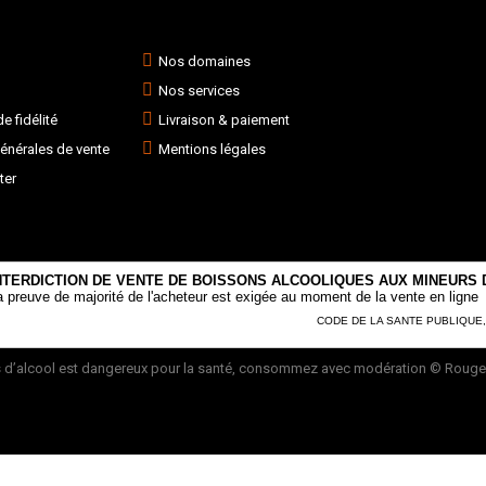
Nos domaines
Nos services
 fidélité
Livraison & paiement
énérales de vente
Mentions légales
ter
NTERDICTION DE VENTE DE BOISSONS ALCOOLIQUES AUX MINEURS D
a preuve de majorité de l'acheteur est exigée au moment de la vente en ligne
CODE DE LA SANTE PUBLIQUE, AR
 d’alcool est dangereux pour la santé, consommez avec modération
© Rouge 