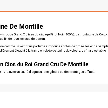
ne De Montille
 vin rouge Grand Cru issu du cépage Pinot Noir (100%). La montagne de Corton
us fin de tous les crus de Corton.
vre comme un vent frais parfumé aux douces notes de groseilles et de pampl
lièrement élégant à la trame enrobée de tanins de velours. La finale est aérienne.
n Clos du Roi Grand Cru
De Montille
6-17°C avec un sauté d'agneau, des gibiers ou des fromages affinés.