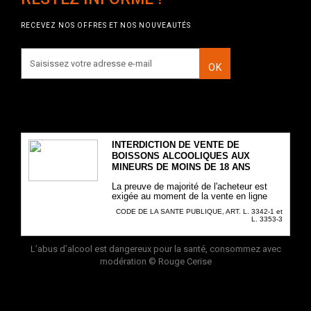
RECEVEZ NOS OFFRES ET NOS NOUVEAUTÉS
OK
INTERDICTION DE VENTE DE
BOISSONS ALCOOLIQUES AUX
MINEURS DE MOINS DE 18 ANS
La preuve de majorité de l'acheteur est
exigée au moment de la vente en ligne
CODE DE LA SANTE PUBLIQUE, ART. L. 3342-1 et
L. 3353-3
L’abus d’alcool est dangereux pour la santé, consommez avec
modération
© Rouge Cerise