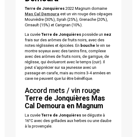
Terre de Jonquières
2022 Magnum domaine
Mas Cal Demoura
est un vin rouge des cépages
Mourvèdre (30%), Syrah (25%), Grenache (20%),
Cinsault (15%) et Carignan (10%).
La cuvée
Terre de Jonquières
possède un
nez
frais sur des arômes de fruits noirs, avec des
notes réglissées et épicées. En
bouche
le vin se
montre soyeux avec des tanins fins, complexe
avec des arômes de fruits noirs, de garrigue, de
réglisse, qui évolueront avec le temps (cuir). Il
peut s'apprécier sur sa jeunesse avec un
passage en carafe, mais au moins 3-4 années en
cave ne peuvent que lui être bénéfique.
Accord mets / vin rouge
Terre de Jonquières Mas
Cal Demoura en Magnum
La cuvée
Terre de Jonquières
se déguste à
16°C avec des grillades aux herbes ou une daube
à la provençale.