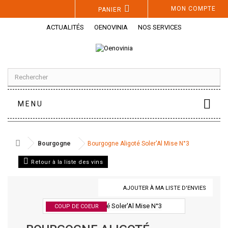
Panneau de gestion des cookies
MON COMPTE
PANIER
ACTUALITÉS
OENOVINIA
NOS SERVICES
MENU
Bourgogne
Bourgogne Aligoté Soler'Al Mise N°3
Retour à la liste des vins
AJOUTER À MA LISTE D'ENVIES
COUP DE COEUR