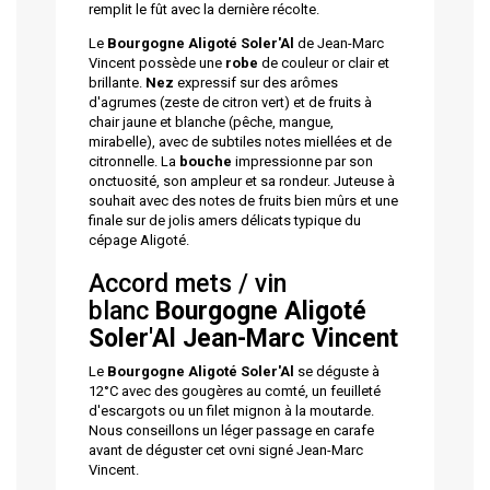
remplit le fût avec la dernière récolte.
Le
Bourgogne Aligoté Soler'Al
de Jean-Marc
Vincent possède une
robe
de couleur or clair et
brillante.
Nez
expressif sur des arômes
d'agrumes (zeste de citron vert) et de fruits à
chair jaune et blanche (pêche, mangue,
mirabelle), avec de subtiles notes miellées et de
citronnelle. La
bouche
impressionne par son
onctuosité, son ampleur et sa rondeur. Juteuse à
souhait avec des notes de fruits bien mûrs et une
finale sur de jolis amers délicats typique du
cépage Aligoté.
Accord mets / vin
blanc
Bourgogne Aligoté
Soler'Al Jean-Marc Vincent
Le
Bourgogne Aligoté Soler'Al
se déguste à
12°C avec des gougères au comté, un feuilleté
d'escargots ou un filet mignon à la moutarde.
Nous conseillons un léger passage en carafe
avant de déguster cet ovni signé Jean-Marc
Vincent.