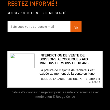
RESTEZ INFORMÉ !
RECEVEZ NOS OFFRES ET NOS NOUVEAUTÉS
OK
INTERDICTION DE VENTE DE
BOISSONS ALCOOLIQUES AUX
MINEURS DE MOINS DE 18 ANS
La preuve de majorité de l'acheteur est
exigée au moment de la vente en ligne
CODE DE LA SANTE PUBLIQUE, ART. L. 3342-1 et
L. 3353-3
L’abus d’alcool est dangereux pour la santé, consommez avec
modération
© Rouge Cerise