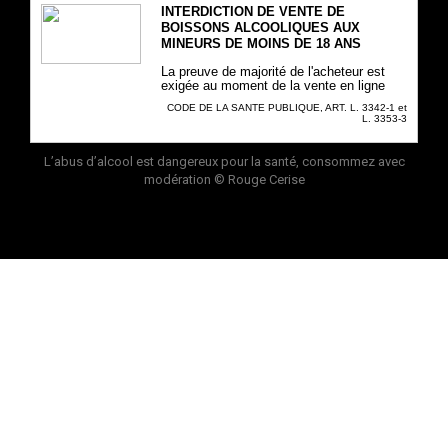
INTERDICTION DE VENTE DE
BOISSONS ALCOOLIQUES AUX
MINEURS DE MOINS DE 18 ANS
La preuve de majorité de l'acheteur est
exigée au moment de la vente en ligne
CODE DE LA SANTE PUBLIQUE, ART. L. 3342-1 et
L. 3353-3
L’abus d’alcool est dangereux pour la santé, consommez avec
modération
© Rouge Cerise