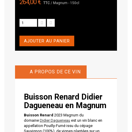
264,00 €
TTC
/ Magnum - 150cl
AJOUTER AU PANIER
A PROPOS DE CE VIN
Buisson Renard
Didier
Dagueneau en Magnum
Buisson Renard
2023 Magnum du
domaine
Didier Dagueneau
est un vin blanc en
appellation Pouilly-Fumé issu du cépage
Sauvignon (100%), de vignes plantées sur un