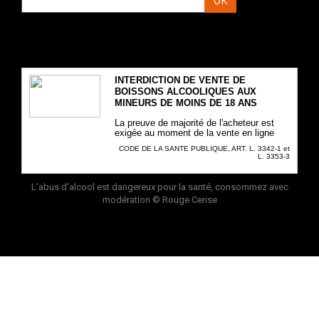
OK
INTERDICTION DE VENTE DE
BOISSONS ALCOOLIQUES AUX
MINEURS DE MOINS DE 18 ANS
La preuve de majorité de l'acheteur est
exigée au moment de la vente en ligne
CODE DE LA SANTE PUBLIQUE, ART. L. 3342-1 et
L. 3353-3
L’abus d’alcool est dangereux pour la santé, consommez avec
modération
© Rouge Cerise