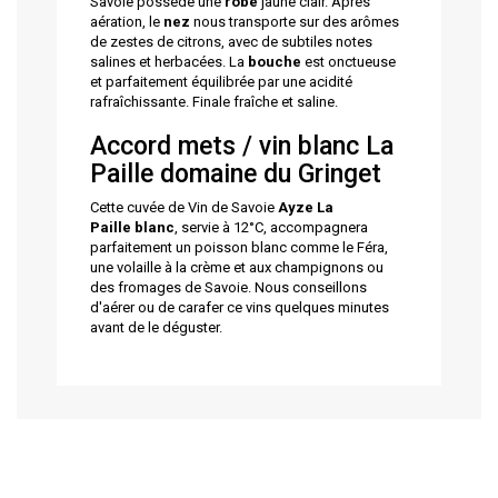
Savoie possède une
robe
jaune clair. Après
aération, le
nez
nous transporte sur des arômes
de zestes de citrons, avec de subtiles notes
salines et herbacées. La
bouche
est onctueuse
et parfaitement équilibrée par une acidité
rafraîchissante. Finale fraîche et saline.
Accord mets / vin blanc La
Paille domaine du Gringet
Cette cuvée de Vin de Savoie
Ayze
La
Paille
blanc
, servie à 12°C, accompagnera
parfaitement un poisson blanc comme le Féra,
une volaille à la crème et aux champignons ou
des fromages de Savoie. Nous conseillons
d'aérer ou de carafer ce vins quelques minutes
avant de le déguster.