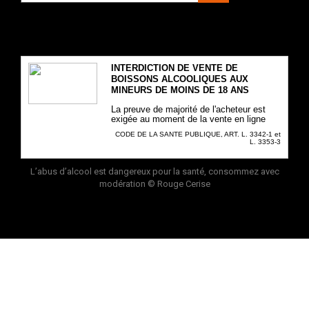
INTERDICTION DE VENTE DE
BOISSONS ALCOOLIQUES AUX
MINEURS DE MOINS DE 18 ANS
La preuve de majorité de l'acheteur est
exigée au moment de la vente en ligne
CODE DE LA SANTE PUBLIQUE, ART. L. 3342-1 et
L. 3353-3
L’abus d’alcool est dangereux pour la santé, consommez avec
modération
© Rouge Cerise