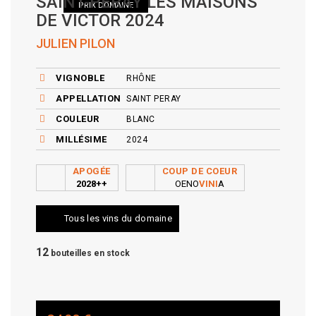
SAINT-PÉRAY LES MAISONS
PRIX DOMAINE
DE VICTOR 2024
JULIEN PILON
VIGNOBLE
RHÔNE
APPELLATION
SAINT PERAY
COULEUR
BLANC
MILLÉSIME
2024
APOGÉE
COUP DE COEUR
2028++
OENO
VINI
A
Tous les vins du domaine
12
bouteilles en stock