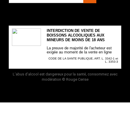
INTERDICTION DE VENTE DE
BOISSONS ALCOOLIQUES AUX
MINEURS DE MOINS DE 18 ANS
La preuve de majorité de l'acheteur est
exigée au moment de la vente en ligne
CODE DE LA SANTE PUBLIQUE, ART. L. 3342-1 et
L. 3353-3
L’abus d’alcool est dangereux pour la santé, consommez avec
modération
© Rouge Cerise