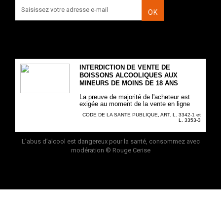
OK
INTERDICTION DE VENTE DE
BOISSONS ALCOOLIQUES AUX
MINEURS DE MOINS DE 18 ANS
La preuve de majorité de l'acheteur est
exigée au moment de la vente en ligne
CODE DE LA SANTE PUBLIQUE, ART. L. 3342-1 et
L. 3353-3
L’abus d’alcool est dangereux pour la santé, consommez avec
modération
© Rouge Cerise