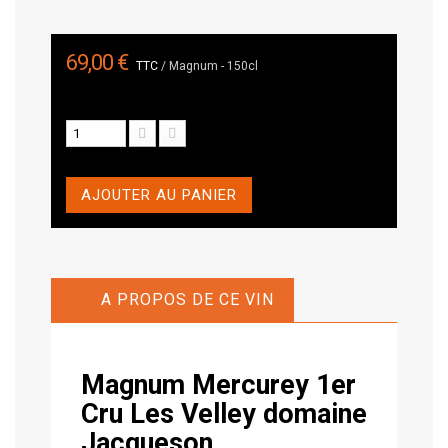
69,00 €
TTC
/ Magnum - 150cl
AJOUTER AU PANIER
A PROPOS DE CE VIN
Magnum Mercurey 1er
Cru Les Velley
domaine
Jacqueson