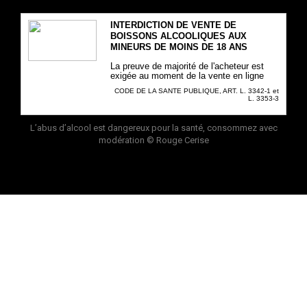
INTERDICTION DE VENTE DE
BOISSONS ALCOOLIQUES AUX
MINEURS DE MOINS DE 18 ANS
La preuve de majorité de l'acheteur est
exigée au moment de la vente en ligne
CODE DE LA SANTE PUBLIQUE, ART. L. 3342-1 et
L. 3353-3
L’abus d’alcool est dangereux pour la santé, consommez avec
modération
© Rouge Cerise