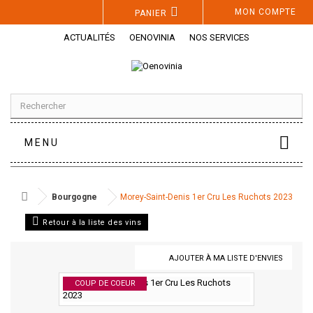
Panneau de gestion des cookies
MON COMPTE
PANIER
ACTUALITÉS
OENOVINIA
NOS SERVICES
MENU
Bourgogne
Morey-Saint-Denis 1er Cru Les Ruchots 2023
Retour à la liste des vins
AJOUTER À MA LISTE D'ENVIES
COUP DE COEUR