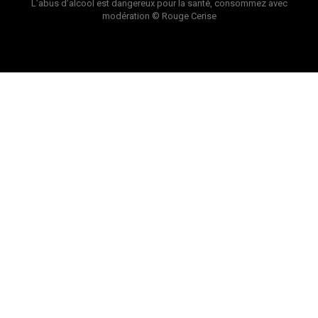
L’abus d’alcool est dangereux pour la santé, consommez avec
modération
© Rouge Cerise