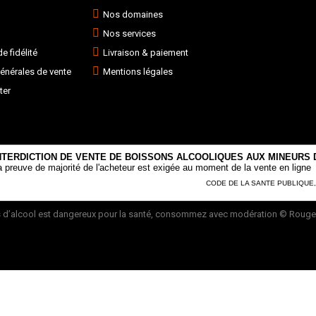
Nos domaines
Nos services
 fidélité
Livraison & paiement
énérales de vente
Mentions légales
ter
NTERDICTION DE VENTE DE BOISSONS ALCOOLIQUES AUX MINEURS D
a preuve de majorité de l'acheteur est exigée au moment de la vente en ligne
CODE DE LA SANTE PUBLIQUE, AR
 d’alcool est dangereux pour la santé, consommez avec modération
© Rouge 