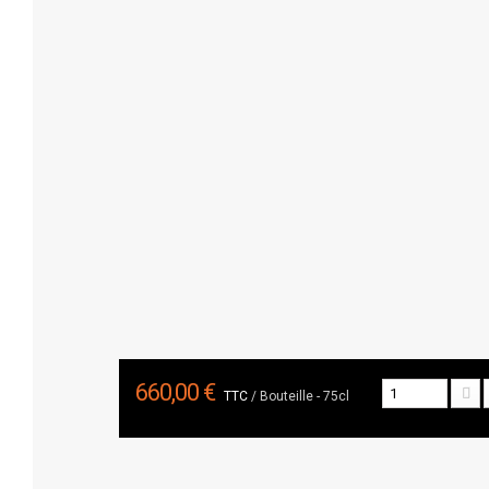
660,00 €
TTC
/ Bouteille - 75cl