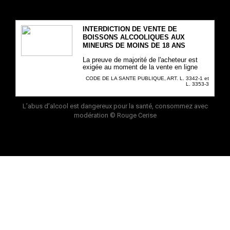
INTERDICTION DE VENTE DE
BOISSONS ALCOOLIQUES AUX
MINEURS DE MOINS DE 18 ANS
La preuve de majorité de l'acheteur est
exigée au moment de la vente en ligne
CODE DE LA SANTE PUBLIQUE, ART. L. 3342-1 et
L. 3353-3
L’abus d’alcool est dangereux pour la santé, consommez avec
modération
© Rouge Cerise