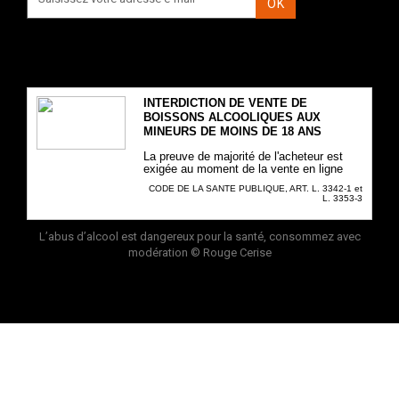
OK
INTERDICTION DE VENTE DE
BOISSONS ALCOOLIQUES AUX
MINEURS DE MOINS DE 18 ANS
La preuve de majorité de l'acheteur est
exigée au moment de la vente en ligne
CODE DE LA SANTE PUBLIQUE, ART. L. 3342-1 et
L. 3353-3
L’abus d’alcool est dangereux pour la santé, consommez avec
modération
© Rouge Cerise