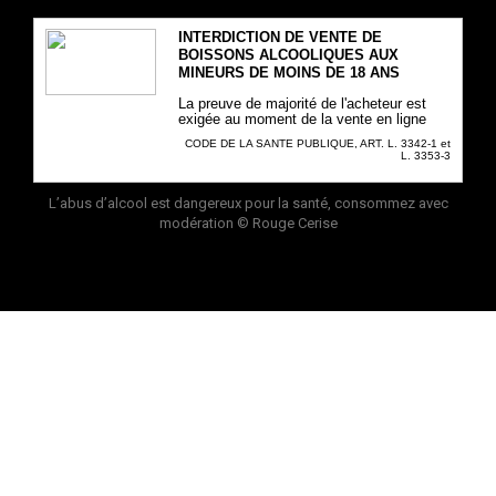
INTERDICTION DE VENTE DE
BOISSONS ALCOOLIQUES AUX
MINEURS DE MOINS DE 18 ANS
La preuve de majorité de l'acheteur est
exigée au moment de la vente en ligne
CODE DE LA SANTE PUBLIQUE, ART. L. 3342-1 et
L. 3353-3
L’abus d’alcool est dangereux pour la santé, consommez avec
modération
© Rouge Cerise