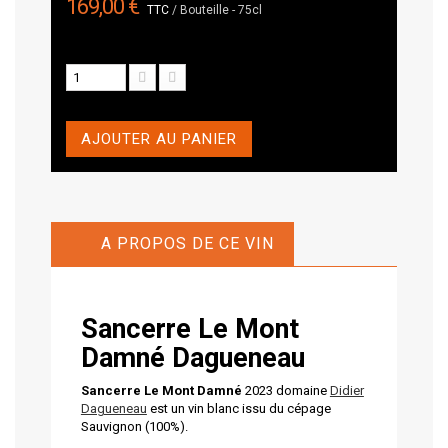
169,00 €
TTC
/ Bouteille - 75cl
AJOUTER AU PANIER
A PROPOS DE CE VIN
Sancerre Le Mont
Damné
Dagueneau
Sancerre Le Mont Damné
2023 domaine
Didier
Dagueneau
est un vin blanc issu du cépage
Sauvignon (100%).