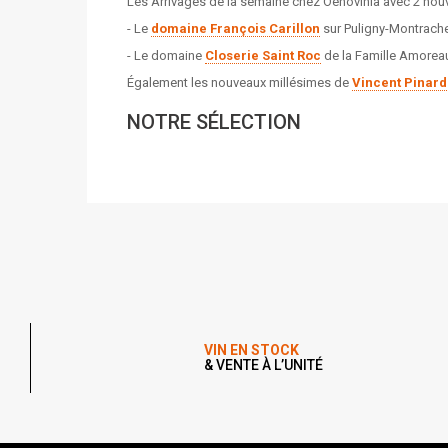
Les Arrivages de la semaine chez Oenovinia avec 2 nou
- Le
domaine François Carillon
sur Puligny-Montrach
- Le domaine
Closerie Saint Roc
de la Famille Amoreau
Également les nouveaux millésimes de
Vincent Pinard
NOTRE SÉLECTION
VIN EN STOCK
& VENTE À L’UNITÉ