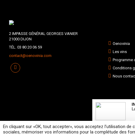
2 IMPASSE GÉNÉRAL GEORGES VANIER
21000 DIJON
Oenovinia
TÉL. 03 80 20 06 59
Les vins
contact@oenovinia.com
Programme de
Conditions g
Nous contac
I
L
En cliquant sur «OK, tout accepter», vous acceptez l’utilisation de
L’abus
sociales, mémoriser vos informations pour la complétude des formu