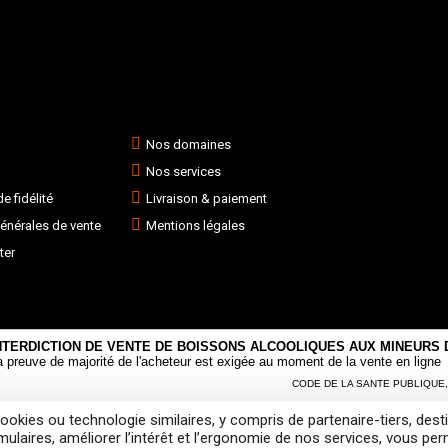
Nos domaines
Nos services
 fidélité
Livraison & paiement
énérales de vente
Mentions légales
ter
NTERDICTION DE VENTE DE BOISSONS ALCOOLIQUES AUX MINEURS D
a preuve de majorité de l'acheteur est exigée au moment de la vente en ligne
CODE DE LA SANTE PUBLIQUE, AR
 cookies ou technologie similaires, y compris de partenaire-tiers, d
 d’alcool est dangereux pour la santé, consommez avec modération
© Rouge 
laires, améliorer l’intérêt et l’ergonomie de nos services, vous pe