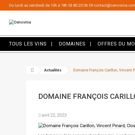
Panneau de gestion des cookies
Du lundi au vendredi de 10h à 18h
03 80 20 06 59
contact@oenovinia.co
TOUS LES VINS
DOMAINES
OFFRES DU M
Actualités
Domaine François Carillon, Vincent Pi
DOMAINE FRANÇOIS CARILLO
avril 22, 2023