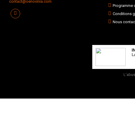
contact@oenovinia.com
Programme de
Conditions g
Nous contac
I
L
L’abus