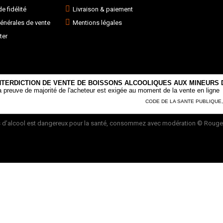
 fidélité
Livraison & paiement
énérales de vente
Mentions légales
ter
NTERDICTION DE VENTE DE BOISSONS ALCOOLIQUES AUX MINEURS D
a preuve de majorité de l'acheteur est exigée au moment de la vente en ligne
CODE DE LA SANTE PUBLIQUE, AR
 d’alcool est dangereux pour la santé, consommez avec modération
© Rouge 