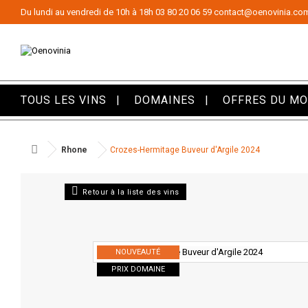
Panneau de gestion des cookies
Du lundi au vendredi de 10h à 18h
03 80 20 06 59
contact@oenovinia.co
TOUS LES VINS
DOMAINES
OFFRES DU M
Rhone
Crozes-Hermitage Buveur d'Argile 2024
Retour à la liste des vins
NOUVEAUTÉ
PRIX DOMAINE