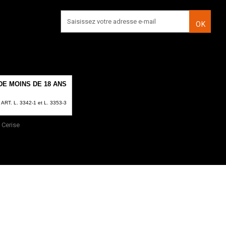
OK
E MOINS DE 18 ANS
T. L. 3342-1 et L. 3353-3
Cerise