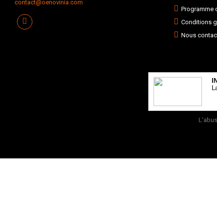
contact@oenovinia.com
Programme de
Conditions g
Nous contac
I
L
L’abus