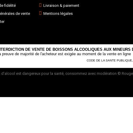
 fidélité
Livraison & paiement
énérales de vente
Mentions légales
ter
NTERDICTION DE VENTE DE BOISSONS ALCOOLIQUES AUX MINEURS D
a preuve de majorité de l'acheteur est exigée au moment de la vente en ligne
CODE DE LA SANTE PUBLIQUE, AR
 d’alcool est dangereux pour la santé, consommez avec modération
© Rouge 