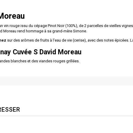
 Moreau
un vin rouge issu du cépage Pinot Noir (100%), de 2 parcelles de vieilles vigne
David Moreau rend hommage à sa grand-mère Simone.
nez
sur des arômes de fruits à l'eau de vie (cerise), avec des notes épicées. 
enay
Cuvée S
David Moreau
andes blanches et des viandes rouges grillées.
RESSER