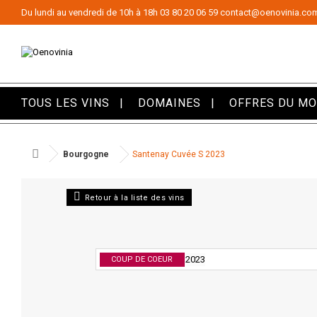
Panneau de gestion des cookies
Du lundi au vendredi de 10h à 18h
03 80 20 06 59
contact@oenovinia.co
TOUS LES VINS
DOMAINES
OFFRES DU M
Bourgogne
Santenay Cuvée S 2023
Retour à la liste des vins
COUP DE COEUR