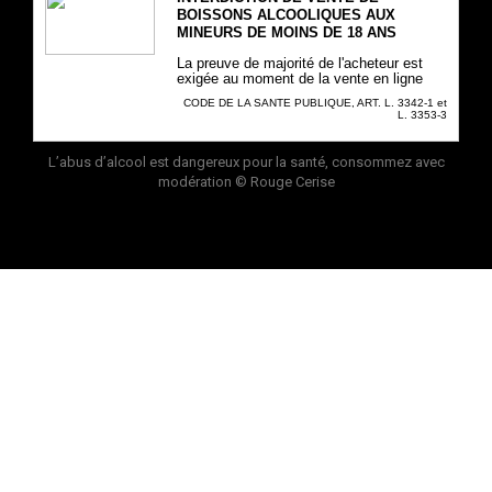
BOISSONS ALCOOLIQUES AUX
MINEURS DE MOINS DE 18 ANS
La preuve de majorité de l'acheteur est
exigée au moment de la vente en ligne
CODE DE LA SANTE PUBLIQUE, ART. L. 3342-1 et
L. 3353-3
L’abus d’alcool est dangereux pour la santé, consommez avec
modération
© Rouge Cerise