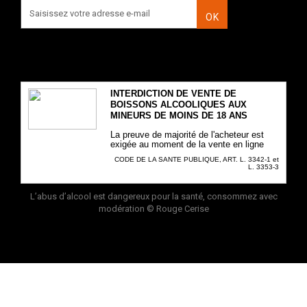
OK
INTERDICTION DE VENTE DE
BOISSONS ALCOOLIQUES AUX
MINEURS DE MOINS DE 18 ANS
La preuve de majorité de l'acheteur est
exigée au moment de la vente en ligne
CODE DE LA SANTE PUBLIQUE, ART. L. 3342-1 et
L. 3353-3
L’abus d’alcool est dangereux pour la santé, consommez avec
modération
© Rouge Cerise