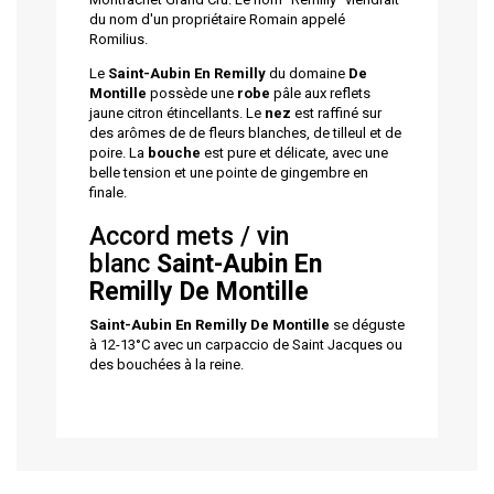
du nom d'un propriétaire Romain appelé
Romilius.
Le
Saint-Aubin En Remilly
du domaine
De
Montille
possède une
robe
pâle aux reflets
jaune citron étincellants. Le
nez
est raffiné sur
des arômes de de fleurs blanches, de tilleul et de
poire. La
bouche
est pure et délicate, avec une
belle tension et une pointe de gingembre en
finale.
Accord mets / vin
blanc
Saint-Aubin En
Remilly
De Montille
Saint-Aubin En Remilly
De Montille
se déguste
à 12-13°C avec un carpaccio de Saint Jacques ou
des bouchées à la reine.