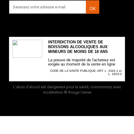
OK
INTERDICTION DE VENTE DE
BOISSONS ALCOOLIQUES AUX
MINEURS DE MOINS DE 18 ANS
La preuve de majorité de l'acheteur est
exigée au moment de la vente en ligne
CODE DE LA SANTE PUBLIQUE, ART. L. 3342-1 et
L. 3353-3
L’abus d’alcool est dangereux pour la santé, consommez avec
modération
© Rouge Cerise