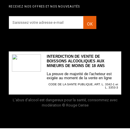
RECEVEZ NOS OFFRES ET NOS NOUVEAUTÉS
OK
INTERDICTION DE VENTE DE
BOISSONS ALCOOLIQUES AUX
MINEURS DE MOINS DE 18 ANS
La preuve de majorité de l'acheteur est
exigée au moment de la vente en ligne
CODE DE LA SANTE PUBLIQUE, ART. L. 3342-1 et
L. 3353-3
L’abus d’alcool est dangereux pour la santé, consommez avec
modération
© Rouge Cerise