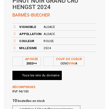
PINOT NOIR GRAND CRU
HENGST 2024
BARMÈS-BUECHER
VIGNOBLE
ALSACE
APPELLATION
ALSACE
COULEUR
ROUGE
MILLÉSIME
2024
APOGÉE
COUP DE COEUR
2032++
OENO
VINI
A
Tous les vins du domaine
RÉCOMPENSES
RVF 94/100
10
bouteilles en stock