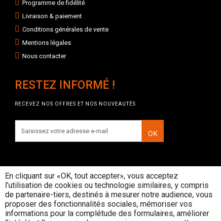
Programme de fidélité
Livraison & paiement
Conditions générales de vente
Mentions légales
Nous contacter
RESTEZ INFORMÉ !
RECEVEZ NOS OFFRES ET NOS NOUVEAUTÉS
OK
En cliquant sur «OK, tout accepter», vous acceptez
l’utilisation de cookies ou technologie similaires, y compris
INTERDICTION DE VENTE DE
de partenaire-tiers, destinés à mesurer notre audience, vous
BOISSONS ALCOOLIQUES AUX
proposer des fonctionnalités sociales, mémoriser vos
MINEURS DE MOINS DE 18 ANS
informations pour la complétude des formulaires, améliorer
La preuve de majorité de l'acheteur est