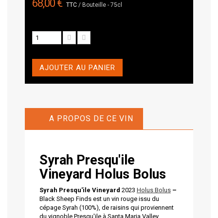
68,00 €
TTC
/ Bouteille - 75cl
AJOUTER AU PANIER
A PROPOS DE CE VIN
Syrah Presqu'ile
Vineyard
Holus Bolus
Syrah Presqu'ile Vineyard
2023
Holus Bolus
–
Black Sheep Finds est un vin rouge issu du
cépage Syrah (100%), de raisins qui proviennent
du vignoble Presqu'ile à Santa Maria Valley.