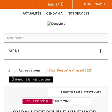
Panneau de gestion des cookies
MON COMPTE
PANIER
ACTUALITÉS
OENOVINIA
NOS SERVICES
MENU
Autres régions
Syrah Presqu'ile Vineyard 2023
Retour à la liste des vins
AJOUTER À MA LISTE D'ENVIES
COUP DE COEUR