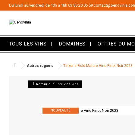
Panneau de gestion des cookies
Du lundi au vendredi de 10h à 18h
03 80 20 06 59
contact@oenovinia.co
TOUS LES VINS
DOMAINES
OFFRES DU M
Autres régions
Tinker's Field Mature Vine Pinot Noir 2023
Retour à la liste des vins
NOUVEAUTÉ