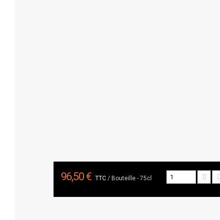
96,50 €
TTC
/ Bouteille - 75cl