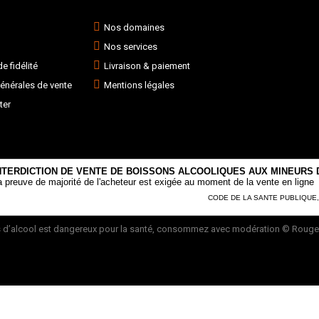
Nos domaines
Nos services
 fidélité
Livraison & paiement
énérales de vente
Mentions légales
ter
NTERDICTION DE VENTE DE BOISSONS ALCOOLIQUES AUX MINEURS D
a preuve de majorité de l'acheteur est exigée au moment de la vente en ligne
CODE DE LA SANTE PUBLIQUE, AR
 d’alcool est dangereux pour la santé, consommez avec modération
© Rouge 