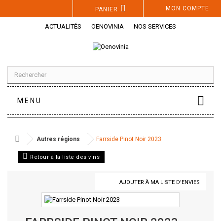
Panneau de gestion des cookies
MON COMPTE
PANIER
ACTUALITÉS
OENOVINIA
NOS SERVICES
MENU
Autres régions
Farrside Pinot Noir 2023
Retour à la liste des vins
AJOUTER À MA LISTE D'ENVIES