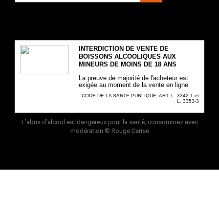
INTERDICTION DE VENTE DE
BOISSONS ALCOOLIQUES AUX
MINEURS DE MOINS DE 18 ANS
La preuve de majorité de l'acheteur est
exigée au moment de la vente en ligne
CODE DE LA SANTE PUBLIQUE, ART. L. 3342-1 et
L. 3353-3
L’abus d’alcool est dangereux pour la santé, consommez avec
modération
© Rouge Cerise