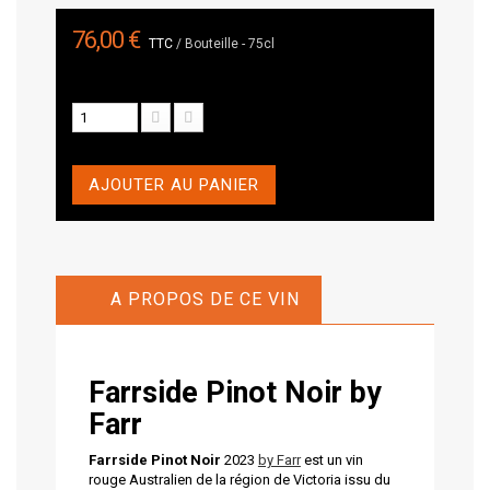
76,00 €
TTC
/ Bouteille - 75cl
AJOUTER AU PANIER
A PROPOS DE CE VIN
Farrside Pinot Noir
by
Farr
Farrside Pinot Noir
2023
by Farr
est un vin
rouge Australien de la région de Victoria issu du