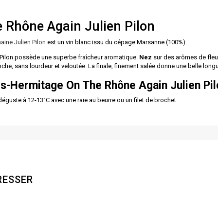
 Rhône Again Julien Pilon
ine Julien Pilon
est un vin blanc issu du cépage Marsanne (100%).
 Pilon possède une superbe fraîcheur aromatique.
Nez
sur des arômes de fleur
che, sans lourdeur et veloutée. La finale, finement salée donne une belle longu
s-Hermitage On The Rhône Again Julien Pil
éguste à 12-13°C avec une raie au beurre ou un filet de brochet.
RESSER