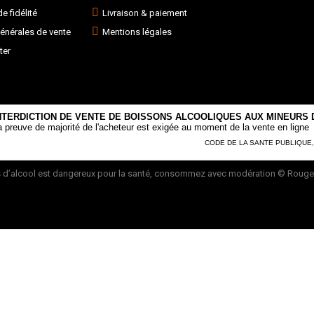
 fidélité
Livraison & paiement
énérales de vente
Mentions légales
ter
NTERDICTION DE VENTE DE BOISSONS ALCOOLIQUES AUX MINEURS D
a preuve de majorité de l'acheteur est exigée au moment de la vente en ligne
CODE DE LA SANTE PUBLIQUE, AR
 d’alcool est dangereux pour la santé, consommez avec modération
© Rouge 