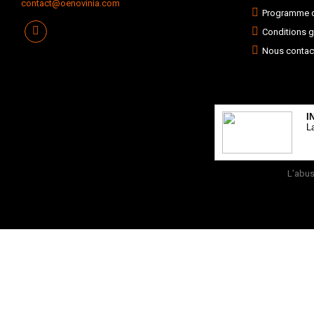
contact@oenovinia.com
Programme de
Conditions g
Nous contac
I
L
L’abus