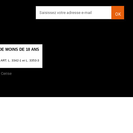
OK
E MOINS DE 18 ANS
T. L. 3342-1 et L. 3353-3
Cerise