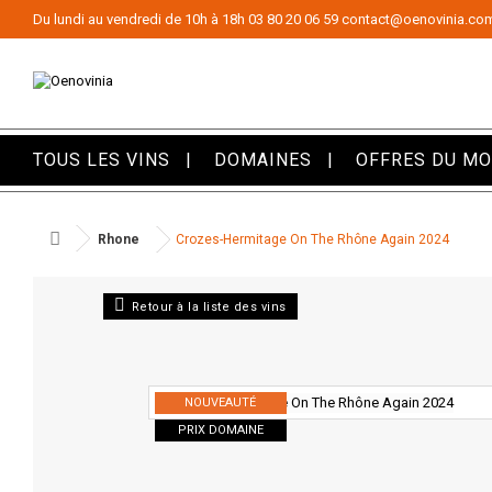
Panneau de gestion des cookies
Du lundi au vendredi de 10h à 18h
03 80 20 06 59
contact@oenovinia.co
TOUS LES VINS
DOMAINES
OFFRES DU M
Rhone
Crozes-Hermitage On The Rhône Again 2024
Retour à la liste des vins
NOUVEAUTÉ
PRIX DOMAINE