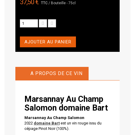
37,50 €
TTC
/ Bouteille - 75cl
AJOUTER AU PANIER
A PROPOS DE CE VIN
Marsannay Au Champ
Salomon
domaine Bart
Marsannay Au Champ Salomon
2022
domaine Bart
est un vin rouge issu du
cépage Pinot Noir (100%).