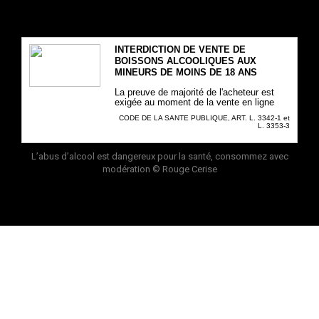
INTERDICTION DE VENTE DE
BOISSONS ALCOOLIQUES AUX
MINEURS DE MOINS DE 18 ANS
La preuve de majorité de l'acheteur est
exigée au moment de la vente en ligne
CODE DE LA SANTE PUBLIQUE, ART. L. 3342-1 et
L. 3353-3
L’abus d’alcool est dangereux pour la santé, consommez avec
modération
© Rouge Cerise